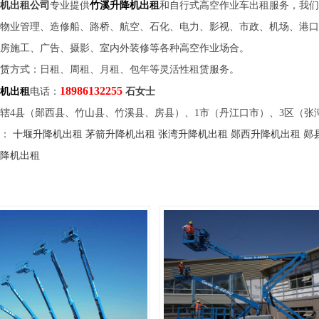
机出租公司
专业提供
竹溪升降机出租
和自行式高空作业车出租服务，我们
物业管理、造修船、路桥、航空、石化、电力、影视、市政、机场、港口
房施工、广告、摄影、室内外装修等各种高空作业场合。
赁
方式：日租、周租、月租、包年等灵活性租赁服务。
18986132255
机出租
电话：
石女士
辖4县（郧西县、竹山县、竹溪县、房县）、1市（丹江口市）、3区（张
：
十堰升降机出租
茅箭升降机出租
张湾升降机出租
郧西升降机出租
郧
降机出租