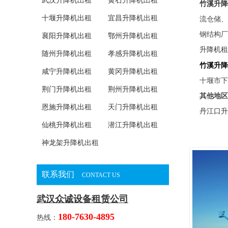
武汉升降机出租
黄石升降机出租
竹溪升降
十堰升降机出租
宜昌升降机出租
流仓储、
钢结构厂
襄阳升降机出租
鄂州升降机出租
升降机租
随州升降机出租
孝感升降机出租
竹溪升降
咸宁升降机出租
黄冈升降机出租
十堰市下
荆门升降机出租
荆州升降机出租
其他地区
恩施升降机出租
天门升降机出租
丹江口升
仙桃升降机出租
潜江升降机出租
神龙架升降机出租
联系我们
CONTACT US
武汉众诚设备租赁公司
180-7630-4895
热线：