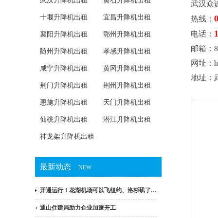
武汉升降机出租
黄石升降机出租
武汉众
十堰升降机出租
宜昌升降机出租
热线：
电话：
襄阳升降机出租
鄂州升降机出租
邮箱：82
随州升降机出租
孝感升降机出租
网址：
h
咸宁升降机出租
黄冈升降机出租
地址：
荆门升降机出租
荆州升降机出租
恩施升降机出租
天门升降机出租
仙桃升降机出租
潜江升降机出租
神龙架升降机出租
最新动态
NEW
开通运行！花湖机场可以飞纽约、洛杉矶了…
通山住建局助力企业加速开工